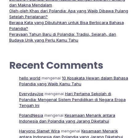
dan Makna Mendalam
Oleh-oleh Khas dari Polandia: Apa yang Wajib Dibawa Pulang
Setelah Perjalanan?
Berapa Kata yang Dibutuhkan untuk Bisa Berbicara Bahasa
Polandia?
Perayaan Tahun Baru di Polandia: Tradisi, Sejarah, dan
Budaya Unik yang Perlu Kamu Tahu
Recent Comments
hello world
mengenai
10 Kosakata Hewan dalam Bahasa
Polandia yang Wajib Kamu Tahu
EverydayJoe
mengenai
Hari Pertama Sekolah di
Polandia: Mengenal Sistem Pendidikan di Negara Eropa
Tengah Ini
PolandNesia
mengenai
Kesamaan Menarik antara
Indonesia dan Polandia yang Jarang Diketahui
Haryono Slamet Wira
mengenai
Kesamaan Menarik
antara Indonesia dan Polandia yang Jarang Diketahui