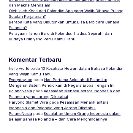
dan Makna Mendalam
Oleh-oleh Khas dari Polandia: Apa yang Wajib Dibawa Pulang
Setelah Perjalanan?
Berapa Kata yang Dibutuhkan untuk Bisa Berbicara Bahasa
Polandia?
Perayaan Tahun Baru di Polandia: Tradisi, Sejarah, dan
Budaya Unik yang Perlu Kamu Tahu
Komentar Terbaru
hello world
pada
10 Kosakata Hewan dalam Bahasa Polandia
yang Wajib Kamu Tahu
EverydayJoe
pada
Hari Pertama Sekolah di Polandia:
Mengenal Sistem Pendidikan di Negara Eropa Tengah Ini
PolandNesia
pada
Kesamaan Menarik antara Indonesia dan
Polandia yang Jarang Diketahui
Haryono Slamet Wira
pada
Kesamaan Menarik antara
Indonesia dan Polandia yang Jarang Diketahui
PolandNesia
pada
Kesalahan Umum Orang Indonesia dalam
Belajar Bahasa Polandia – dan Cara Menghindarinya