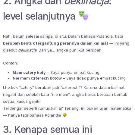
2. Angka dan
deklinacja
:
level selanjutnya
Nah, belum selesai sampai di situ. Dalam bahasa Polandia, kata
berubah bentuk tergantung perannya dalam kalimat
— ini yang
disebut
deklinacja
. Dan ya… angka pun ikut berubah.
Contoh:
Mam cztery koty
– Saya punya empat kucing.
Nie mam czterech kotów
– Saya tidak punya empat kucing.
Lho kok “cztery” berubah jadi “czterech”? Karena dalam kalimat
negatif dan setelah kata “nie mam”, angka harus berubah bentuk
sesuai kasus genitif.
Terdengar seperti rumus kimia? Tenang, ini bukan ujian matematika
— hanya tata bahasa Polandia
3. Kenapa semua ini