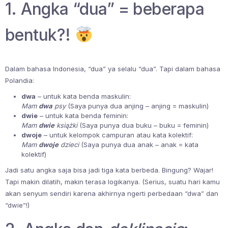
1. Angka “dua” = beberapa
bentuk?!
Dalam bahasa Indonesia, “dua” ya selalu “dua”. Tapi dalam bahasa
Polandia:
dwa
– untuk kata benda maskulin:
Mam
dwa
psy
(Saya punya dua anjing – anjing = maskulin)
dwie
– untuk kata benda feminin:
Mam
dwie
książki
(Saya punya dua buku – buku = feminin)
dwoje
– untuk kelompok campuran atau kata kolektif:
Mam
dwoje
dzieci
(Saya punya dua anak – anak = kata
kolektif)
Jadi satu angka saja bisa jadi tiga kata berbeda. Bingung? Wajar!
Tapi makin dilatih, makin terasa logikanya. (Serius, suatu hari kamu
akan senyum sendiri karena akhirnya ngerti perbedaan “dwa” dan
“dwie”!)