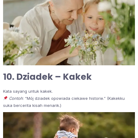
10. Dziadek – Kakek
Kata sayang untuk kakek.
Contoh
: “Mój dziadek opowiada ciekawe historie.” (Kakekku
suka bercerita kisah menarik.)