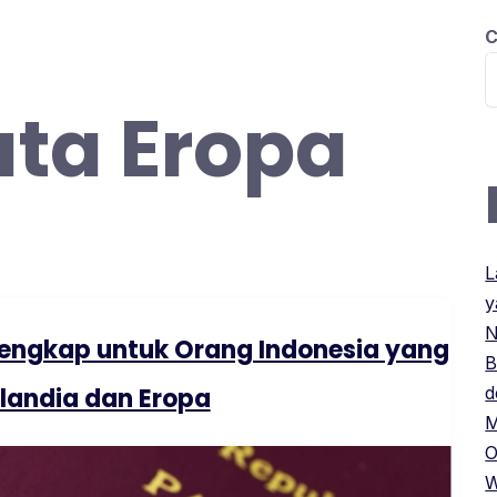
C
BERANDA
PILIHAN KURSUS
INFO P
ta Eropa
L
y
N
engkap untuk Orang Indonesia yang
B
olandia dan Eropa
d
M
O
W