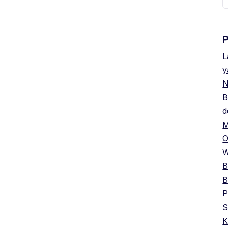
u
L
y
N
B
d
M
O
W
B
B
P
S
K