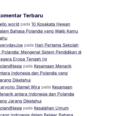
Komentar Terbaru
ello world
pada
10 Kosakata Hewan
alam Bahasa Polandia yang Wajib Kamu
ahu
verydayJoe
pada
Hari Pertama Sekolah
i Polandia: Mengenal Sistem Pendidikan di
egara Eropa Tengah Ini
olandNesia
pada
Kesamaan Menarik
ntara Indonesia dan Polandia yang
arang Diketahui
aryono Slamet Wira
pada
Kesamaan
enarik antara Indonesia dan Polandia
ang Jarang Diketahui
olandNesia
pada
Kesalahan Umum
rang Indonesia dalam Belajar Bahasa