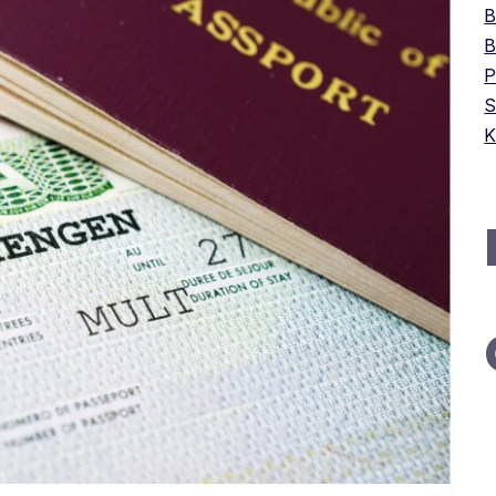
B
B
P
S
K