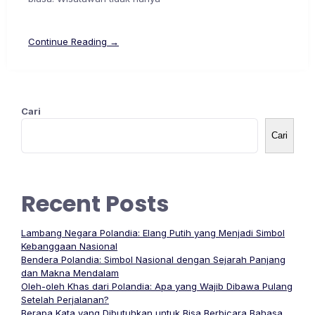
Continue Reading →
Cari
Cari
Recent Posts
Lambang Negara Polandia: Elang Putih yang Menjadi Simbol
Kebanggaan Nasional
Bendera Polandia: Simbol Nasional dengan Sejarah Panjang
dan Makna Mendalam
Oleh-oleh Khas dari Polandia: Apa yang Wajib Dibawa Pulang
Setelah Perjalanan?
Berapa Kata yang Dibutuhkan untuk Bisa Berbicara Bahasa