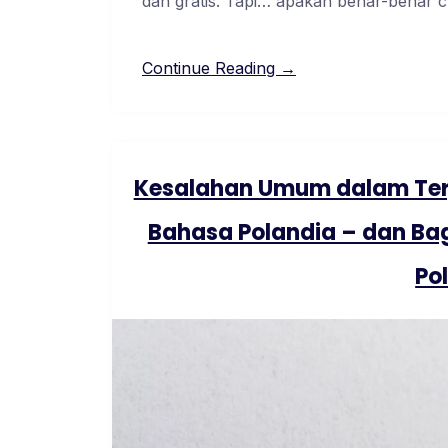
dan gratis. Tapi… apakah benar-benar 
Continue Reading →
Kesalahan Umum dalam Terj
Bahasa Polandia – dan Ba
Po