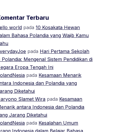
Komentar Terbaru
ello world
pada
10 Kosakata Hewan
alam Bahasa Polandia yang Wajib Kamu
ahu
verydayJoe
pada
Hari Pertama Sekolah
i Polandia: Mengenal Sistem Pendidikan di
egara Eropa Tengah Ini
olandNesia
pada
Kesamaan Menarik
ntara Indonesia dan Polandia yang
arang Diketahui
aryono Slamet Wira
pada
Kesamaan
enarik antara Indonesia dan Polandia
ang Jarang Diketahui
olandNesia
pada
Kesalahan Umum
rang Indonesia dalam Belajar Bahasa