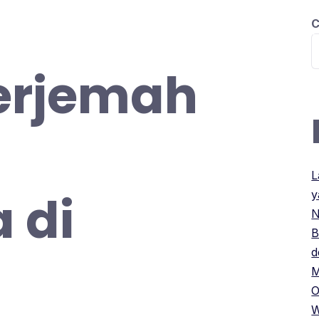
C
BERANDA
PILIHAN KURSUS
INFO P
erjemah
L
 di
y
N
B
d
M
O
W