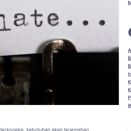
M
A
B
B
I
K
K
P
W
C
 terkoneksi, kebutuhan akan terjemahan