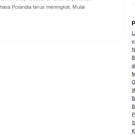
u
hasa Polandia terus meningkat. Mulai
L
y
N
B
d
M
O
W
B
B
P
S
K