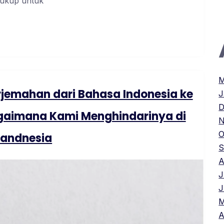
cukup untuk
M
emahan dari Bahasa Indonesia ke
J
D
gaimana Kami Menghindarinya di
N
O
landnesia
S
A
J
J
M
A