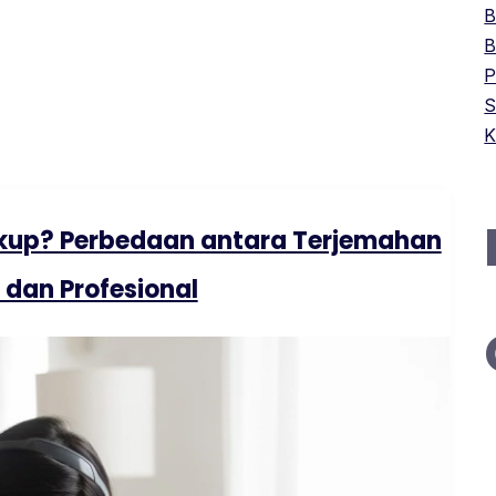
B
B
P
S
K
kup? Perbedaan antara Terjemahan
dan Profesional