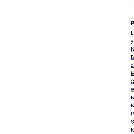
u
L
y
N
B
d
M
O
W
B
B
P
S
K