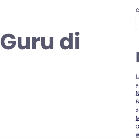
C
BERANDA
PILIHAN KURSUS
INFO P
 Guru di
L
y
N
B
d
M
O
W