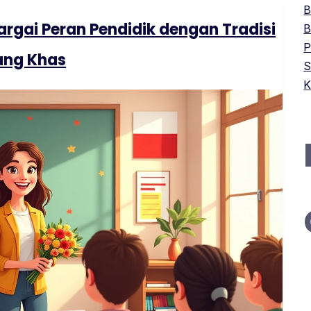
B
argai Peran Pendidik dengan Tradisi
B
P
ang Khas
S
K