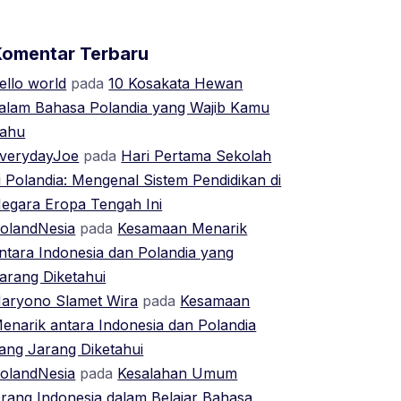
Komentar Terbaru
ello world
pada
10 Kosakata Hewan
alam Bahasa Polandia yang Wajib Kamu
ahu
verydayJoe
pada
Hari Pertama Sekolah
i Polandia: Mengenal Sistem Pendidikan di
egara Eropa Tengah Ini
olandNesia
pada
Kesamaan Menarik
ntara Indonesia dan Polandia yang
arang Diketahui
aryono Slamet Wira
pada
Kesamaan
enarik antara Indonesia dan Polandia
ang Jarang Diketahui
olandNesia
pada
Kesalahan Umum
rang Indonesia dalam Belajar Bahasa