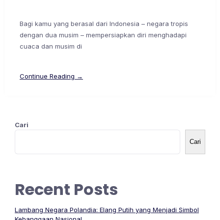
Bagi kamu yang berasal dari Indonesia – negara tropis
dengan dua musim – mempersiapkan diri menghadapi
cuaca dan musim di
Continue Reading →
Cari
Cari
Recent Posts
Lambang Negara Polandia: Elang Putih yang Menjadi Simbol
Kebanggaan Nasional