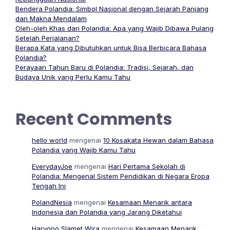
Bendera Polandia: Simbol Nasional dengan Sejarah Panjang
dan Makna Mendalam
Oleh-oleh Khas dari Polandia: Apa yang Wajib Dibawa Pulang
Setelah Perjalanan?
Berapa Kata yang Dibutuhkan untuk Bisa Berbicara Bahasa
Polandia?
Perayaan Tahun Baru di Polandia: Tradisi, Sejarah, dan
Budaya Unik yang Perlu Kamu Tahu
Recent Comments
hello world
mengenai
10 Kosakata Hewan dalam Bahasa
Polandia yang Wajib Kamu Tahu
EverydayJoe
mengenai
Hari Pertama Sekolah di
Polandia: Mengenal Sistem Pendidikan di Negara Eropa
Tengah Ini
PolandNesia
mengenai
Kesamaan Menarik antara
Indonesia dan Polandia yang Jarang Diketahui
Haryono Slamet Wira
mengenai
Kesamaan Menarik