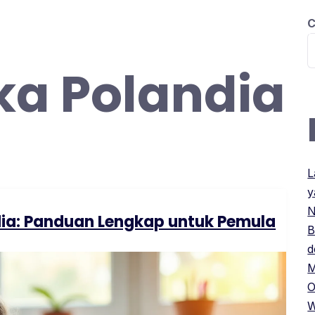
C
BERANDA
PILIHAN KURSUS
INFO P
a Polandia
L
y
N
ia: Panduan Lengkap untuk Pemula
B
d
M
O
W