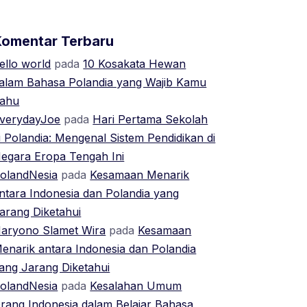
Komentar Terbaru
ello world
pada
10 Kosakata Hewan
alam Bahasa Polandia yang Wajib Kamu
ahu
verydayJoe
pada
Hari Pertama Sekolah
i Polandia: Mengenal Sistem Pendidikan di
egara Eropa Tengah Ini
olandNesia
pada
Kesamaan Menarik
ntara Indonesia dan Polandia yang
arang Diketahui
aryono Slamet Wira
pada
Kesamaan
enarik antara Indonesia dan Polandia
ang Jarang Diketahui
olandNesia
pada
Kesalahan Umum
rang Indonesia dalam Belajar Bahasa