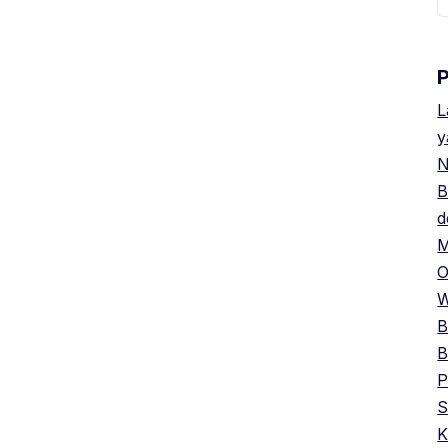
u
L
y
N
B
d
M
O
W
B
B
P
S
K