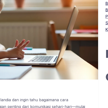
B
B
P
S
K
andia dan ingin tahu bagaimana cara
n penting dari komunikasi sehari-hari—mulai