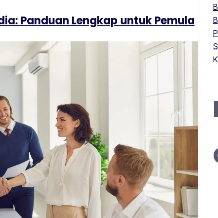
B
ia: Panduan Lengkap untuk Pemula
B
P
S
K