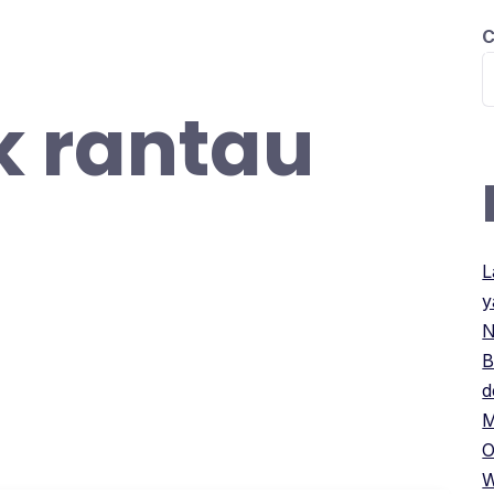
C
BERANDA
PILIHAN KURSUS
INFO P
 rantau
L
y
N
B
d
M
O
W