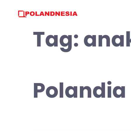
Skip
to
content
Tag:
anak
Polandia