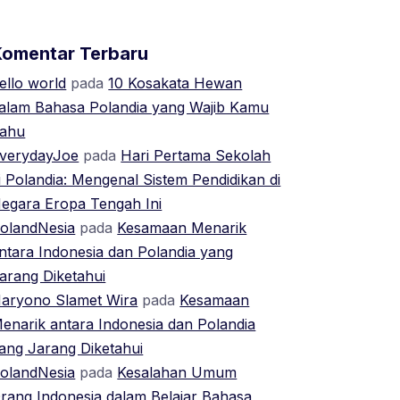
Komentar Terbaru
ello world
pada
10 Kosakata Hewan
alam Bahasa Polandia yang Wajib Kamu
ahu
verydayJoe
pada
Hari Pertama Sekolah
i Polandia: Mengenal Sistem Pendidikan di
egara Eropa Tengah Ini
olandNesia
pada
Kesamaan Menarik
ntara Indonesia dan Polandia yang
arang Diketahui
aryono Slamet Wira
pada
Kesamaan
enarik antara Indonesia dan Polandia
ang Jarang Diketahui
olandNesia
pada
Kesalahan Umum
rang Indonesia dalam Belajar Bahasa