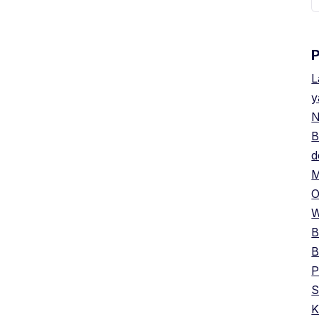
u
L
y
N
B
d
M
O
W
B
B
P
S
K