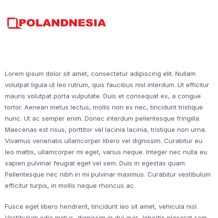
Skip
to
content
Lorem ipsum dolor sit amet, consectetur adipiscing elit. Nullam
volutpat ligula ut leo rutrum, quis faucibus nisl interdum. Ut efficitur
mauris volutpat porta vulputate. Duis et consequat ex, a congue
tortor. Aenean metus lectus, mollis non ex nec, tincidunt tristique
nunc. Ut ac semper enim. Donec interdum pellentesque fringilla.
Maecenas est risus, porttitor vel lacinia lacinia, tristique non urna.
Vivamus venenatis ullamcorper libero vel dignissim. Curabitur eu
leo mattis, ullamcorper mi eget, varius neque. Integer nec nulla eu
sapien pulvinar feugiat eget vel sem. Duis in egestas quam.
Pellentesque nec nibh in mi pulvinar maximus. Curabitur vestibulum
efficitur turpis, in mollis neque rhoncus ac.
Fusce eget libero hendrerit, tincidunt leo sit amet, vehicula nisl.
Vestibulum odio metus, dignissim in dui quis, lobortis placerat sem.